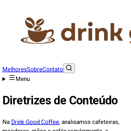
Melhores
Sobre
Contato
Menu
Diretrizes de Conteúdo
Na
Drink Good Coffee
, analisamos cafeteiras,
moedores, grãos e cafés regularmente, e