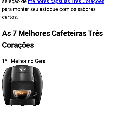
seleção de
melhores cápsulas Três Corações
para montar seu estoque com os sabores
certos.
As
7
Melhores Cafeteiras Três
Corações
1
º ·
Melhor no Geral