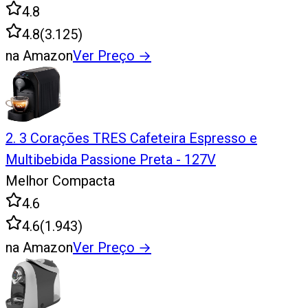
4.8
4.8
(
3.125
)
na Amazon
Ver Preço
→
2
.
3 Corações TRES Cafeteira Espresso e
Multibebida Passione Preta - 127V
Melhor Compacta
4.6
4.6
(
1.943
)
na Amazon
Ver Preço
→