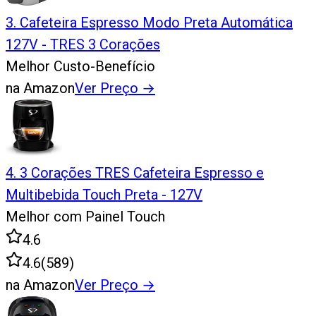
3
.
Cafeteira Espresso Modo Preta Automática
127V - TRES 3 Corações
Melhor Custo-Benefício
na Amazon
Ver Preço
→
4
.
3 Corações TRES Cafeteira Espresso e
Multibebida Touch Preta - 127V
Melhor com Painel Touch
4.6
4.6
(
589
)
na Amazon
Ver Preço
→