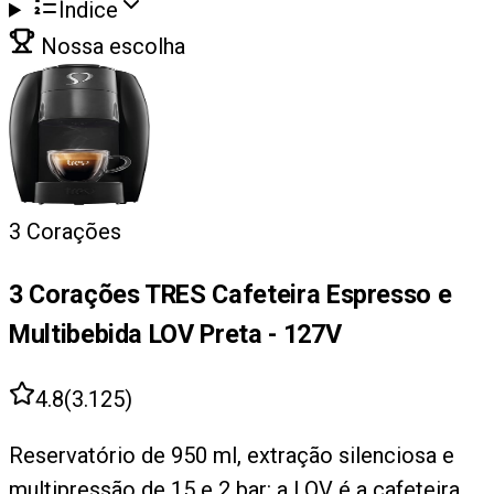
Índice
Nossa escolha
3 Corações
3 Corações TRES Cafeteira Espresso e
Multibebida LOV Preta - 127V
4.8
(
3.125
)
Reservatório de 950 ml, extração silenciosa e
multipressão de 15 e 2 bar: a LOV é a cafeteira