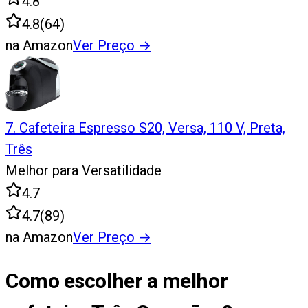
4.8
4.8
(
64
)
na Amazon
Ver Preço
→
7
.
Cafeteira Espresso S20, Versa, 110 V, Preta,
Três
Melhor para Versatilidade
4.7
4.7
(
89
)
na Amazon
Ver Preço
→
Como escolher a melhor