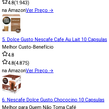
4.8
(
1.943
)
na Amazon
Ver Preço
→
5
.
Dolce Gusto Nescafe Cafe Au Lait 10 Capsulas
Melhor Custo-Benefício
4.8
4.8
(
4.875
)
na Amazon
Ver Preço
→
6
.
Nescafe Dolce Gusto Chococino 10 Capsulas
Melhor para Quem Não Toma Café