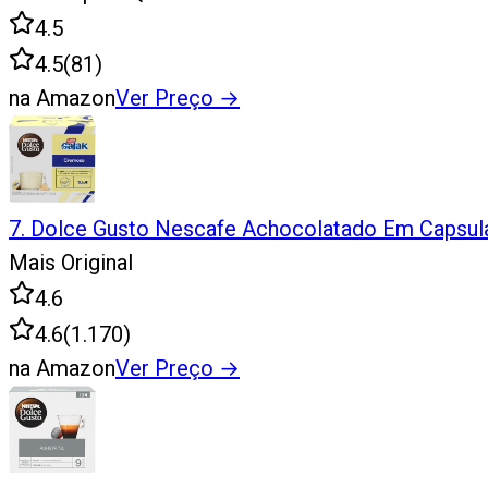
4.5
4.5
(
81
)
na Amazon
Ver Preço
→
7
.
Dolce Gusto Nescafe Achocolatado Em Capsula
Mais Original
4.6
4.6
(
1.170
)
na Amazon
Ver Preço
→