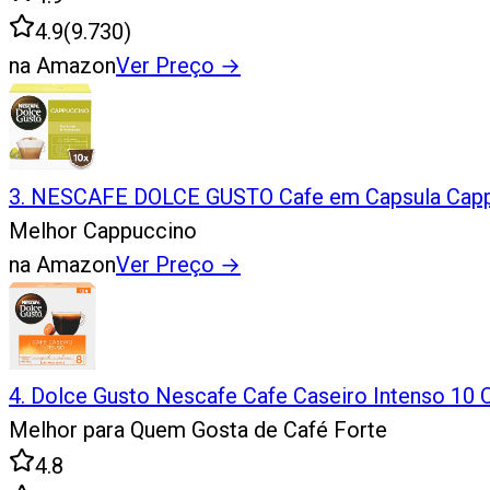
4.9
(
9.730
)
na Amazon
Ver Preço
→
3
.
NESCAFE DOLCE GUSTO Cafe em Capsula Capp
Melhor Cappuccino
na Amazon
Ver Preço
→
4
.
Dolce Gusto Nescafe Cafe Caseiro Intenso 10 
Melhor para Quem Gosta de Café Forte
4.8