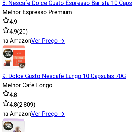
8
.
Nescafe Dolce Gusto Espresso Barista 10 Caps
Melhor Espresso Premium
4.9
4.9
(
20
)
na Amazon
Ver Preço
→
9
.
Dolce Gusto Nescafe Lungo 10 Capsulas 70G
Melhor Café Longo
4.8
4.8
(
2.809
)
na Amazon
Ver Preço
→