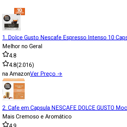
1
.
Dolce Gusto Nescafe Espresso Intenso 10 Cap
Melhor no Geral
4.8
4.8
(
2.016
)
na Amazon
Ver Preço
→
2
.
Cafe em Capsula NESCAFE DOLCE GUSTO Mocha
Mais Cremoso e Aromático
4.9